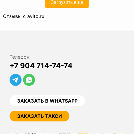
бездействие Оператора при обработке
Загрузить еще
его персональных данных;
— на осуществление иных прав,
предусмотренных
Отзывы с avito.ru
законодательством РФ.
4.2. Субъекты персональных данных
обязаны:
— предоставлять Оператору
достоверные данные о себе;
— сообщать Оператору об уточнении
(обновлении, изменении) своих
персональных данных.
4.3. Лица, передавшие Оператору
недостоверные сведения о себе, либо
Телефон:
сведения о другом субъекте
персональных данных без согласия
+7 904 714-74-74
последнего, несут ответственность
в соответствии
с законодательством РФ.
5. Принципы обработки персональных
данных
5.1. Обработка персональных данных
ЗАКАЗАТЬ В WHATSAPP
осуществляется на законной
и справедливой основе.
5.2. Обработка персональных данных
ограничивается достижением
ЗАКАЗАТЬ ТАКСИ
конкретных, заранее определенных
и законных целей. Не допускается
обработка персональных данных,
несовместимая с целями сбора