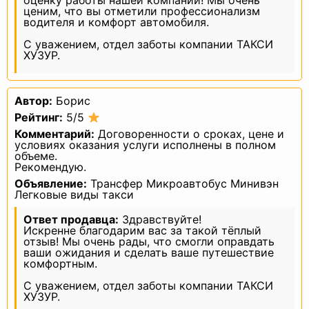
оценку работы нашей компании! Мы очень
для защиты персональных данных
ценим, что вы отметили профессионализм
от неправомерного или случайного
водителя и комфорт автомобиля.
доступа к ним, уничтожения,
изменения, блокирования, копирования,
С уважением, отдел заботы компании ТАКСИ
предоставления, распространения
ХУЗУР.
персональных данных, а также от иных
неправомерных действий в отношении
персональных данных;
— прекратить передачу
(распространение, предоставление,
Автор:
Борис
доступ) персональных данных,
прекратить обработку и уничтожить
Рейтинг:
5/5
персональные данные в порядке
Комментарий:
Договоренности о сроках, цене и
и случаях, предусмотренных Законом
о персональных данных;
условиях оказания услуги исполнены в полном
— исполнять иные обязанности,
объеме.
предусмотренные Законом
Рекомендую.
о персональных данных.
Объявление:
Трансфер Микроавтобус Минивэн
4. Основные права и обязанности
Легковые виды такси
субъектов персональных данных
Ответ продавца:
Здравствуйте!
4.1. Субъекты персональных данных
Искренне благодарим вас за такой тёплый
имеют право:
отзыв! Мы очень рады, что смогли оправдать
— получать информацию, касающуюся
обработки его персональных данных,
ваши ожидания и сделать ваше путешествие
за исключением случаев,
комфортным.
предусмотренных федеральными
законами. Сведения предоставляются
С уважением, отдел заботы компании ТАКСИ
субъекту персональных данных
ХУЗУР.
Оператором в доступной форме, и в них