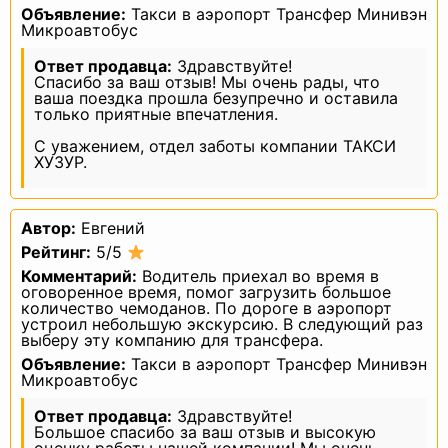
Объявление:
Такси в аэропорт Трансфер Минивэн
о персональных данных и принятыми
в соответствии с ним нормативными
Микроавтобус
правовыми актами, если иное
не предусмотрено Законом
Ответ продавца:
Здравствуйте!
о персональных данных или другими
Спасибо за ваш отзыв! Мы очень рады, что
федеральными законами.
ваша поездка прошла безупречно и оставила
3.2. Оператор обязан:
— предоставлять субъекту
только приятные впечатления.
персональных данных по его просьбе
информацию, касающуюся обработки
С уважением, отдел заботы компании ТАКСИ
его персональных данных;
ХУЗУР.
— организовывать обработку
персональных данных в порядке,
установленном действующим
законодательством РФ;
— отвечать на обращения и запросы
Автор:
Евгений
субъектов персональных данных
и их законных представителей
Рейтинг:
5/5
в соответствии с требованиями Закона
Комментарий:
Водитель приехал во время в
о персональных данных;
оговоренное время, помог загрузить большое
— сообщать в уполномоченный орган
по защите прав субъектов
количество чемоданов. По дороге в аэропорт
персональных данных по запросу этого
устроил небольшую экскурсию. В следующий раз
органа необходимую информацию
выберу эту компанию для трансфера.
в течение 10 дней с даты получения
такого запроса;
Объявление:
Такси в аэропорт Трансфер Минивэн
— публиковать или иным образом
Микроавтобус
обеспечивать неограниченный доступ
к настоящей Политике в отношении
Ответ продавца:
Здравствуйте!
обработки персональных данных;
Большое спасибо за ваш отзыв и высокую
— принимать правовые,
организационные и технические меры