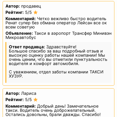
восстановления содержания
Автор:
продавец
персональных данных
в информационной системе
Рейтинг:
5/5
персональных данных и/
или уничтожаются материальные
Комментарий:
Четко вежливо быстро водитель
носители персональных данных.
Ренат супер без обмана оператор Лейсан все ок
всем советую
3. Основные права и обязанности
Оператора
Объявление:
Такси в аэропорт Трансфер Минивэн
Микроавтобус
3.1. Оператор имеет право:
— получать от субъекта персональных
Ответ продавца:
Здравствуйте!
данных достоверные информацию и/
Большое спасибо за ваш подробный отзыв и
или документы, содержащие
персональные данные;
высокую оценку работы нашей компании! Мы
— в случае отзыва субъектом
очень ценим, что вы отметили пунктуальность
персональных данных согласия
водителя и комфорт автомобиля.
на обработку персональных данных,
а также, направления обращения
С уважением, отдел заботы компании ТАКСИ
с требованием о прекращении
ХУЗУР.
обработки персональных данных,
Оператор вправе продолжить
обработку персональных данных без
согласия субъекта персональных
данных при наличии оснований,
Автор:
Лариса
указанных в Законе о персональных
данных;
Рейтинг:
5/5
— самостоятельно определять состав
Комментарий:
Добрый день! Замечательное
и перечень мер, необходимых
и достаточных для обеспечения
такси. Водитель очень доброжелательный.
выполнения обязанностей,
Остались довольны, брали дважды. Спасибо!
предусмотренных Законом