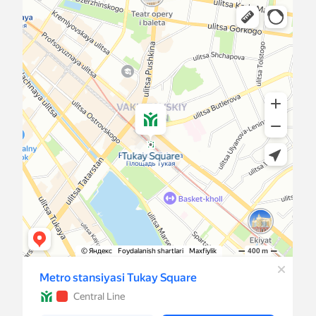
персональных данных.
5.3. Не допускается объединение баз
данных, содержащих персональные
данные, обработка которых
осуществляется в целях,
несовместимых между собой.
5.4. Обработке подлежат только
персональные данные, которые
отвечают целям их обработки.
5.5. Содержание и объем
обрабатываемых персональных данных
соответствуют заявленным целям
обработки. Не допускается
избыточность обрабатываемых
персональных данных по отношению
к заявленным целям их обработки.
5.6. При обработке персональных
данных обеспечивается точность
персональных данных,
их достаточность, а в необходимых
случаях и актуальность по отношению
к целям обработки персональных
данных. Оператор принимает
необходимые меры и/или обеспечивает
их принятие по удалению или уточнению
неполных или неточных данных.
5.7. Хранение персональных данных
осуществляется в форме, позволяющей
определить субъекта персональных
данных, не дольше, чем этого требуют
цели обработки персональных данных,
если срок хранения персональных