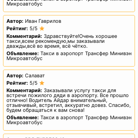
самостоятельно или совместно
Микроавтобус
с другими лицами организующие и/
или осуществляющие обработку
персональных данных, а также
определяющие цели обработки
Автор:
Иван Гаврилов
персональных данных, состав
Рейтинг:
5/5
персональных данных, подлежащих
обработке, действия (операции),
Комментарий:
Здравствуйте!Очень хорошее
совершаемые с персональными
такси,всем рекомендую,мы заказывали
данными.
дважды,всё во время, всё чётко.
2.8. Персональные данные — любая
информация, относящаяся прямо или
Объявление:
Такси в аэропорт Трансфер Минивэн
косвенно к определенному или
Микроавтобус
определяемому Пользователю веб-
сайта
https://taxw.ru/
.
2.9. Персональные данные,
разрешенные субъектом персональных
Автор:
Салават
данных для распространения, —
персональные данные, доступ
Рейтинг:
5/5
неограниченного круга лиц к которым
предоставлен субъектом персональных
Комментарий:
Заказывали услугу такси для
данных путем дачи согласия
встречи пожилого дяди в аэропорту. Все прошло
на обработку персональных данных,
отлично! Водитель Айдар внимательный,
разрешенных субъектом персональных
отзывчивый, встретил, аккуратно довез. Спасибо,
данных для распространения
будем обращаться к вам снова!
в порядке, предусмотренном Законом
о персональных данных (далее —
Объявление:
Такси в аэропорт Трансфер Минивэн
персональные данные, разрешенные
Микроавтобус
для распространения).
2.10. Пользователь — любой посетитель
веб-сайта
https://taxw.ru/
.
2.11. Предоставление персональных