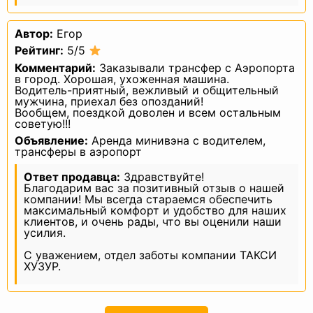
не должны содержаться персональные
данные, относящиеся к другим
субъектам персональных данных,
за исключением случаев, когда
Автор:
Егор
имеются законные основания для
раскрытия таких персональных
Рейтинг:
5/5
данных. Перечень информации
Комментарий:
Заказывали трансфер с Аэропорта
и порядок ее получения установлен
в город. Хорошая, ухоженная машина.
Законом о персональных данных;
— требовать от оператора уточнения
Водитель-приятный, вежливый и общительный
его персональных данных,
мужчина, приехал без опозданий!
их блокирования или уничтожения
Вообщем, поездкой доволен и всем остальным
в случае, если персональные данные
советую!!!
являются неполными, устаревшими,
неточными, незаконно полученными
Объявление:
Аренда минивэна с водителем,
или не являются необходимыми для
трансферы в аэропорт
заявленной цели обработки, а также
принимать предусмотренные законом
Ответ продавца:
Здравствуйте!
меры по защите своих прав;
— выдвигать условие предварительного
Благодарим вас за позитивный отзыв о нашей
согласия при обработке персональных
компании! Мы всегда стараемся обеспечить
данных в целях продвижения на рынке
максимальный комфорт и удобство для наших
товаров, работ и услуг;
клиентов, и очень рады, что вы оценили наши
— на отзыв согласия на обработку
усилия.
персональных данных, а также,
на направление требования
С уважением, отдел заботы компании ТАКСИ
о прекращении обработки
персональных данных;
ХУЗУР.
— обжаловать в уполномоченный орган
по защите прав субъектов
персональных данных или в судебном
порядке неправомерные действия или