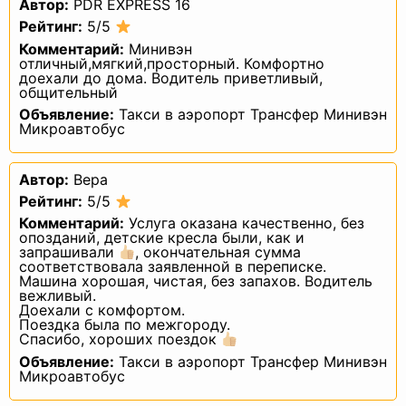
Автор:
PDR EXPRESS 16
данных — действия, направленные
на раскрытие персональных данных
Рейтинг:
5/5
определенному лицу или
Комментарий:
Минивэн
определенному кругу лиц.
2.12. Распространение персональных
отличный,мягкий,просторный. Комфортно
данных — любые действия,
доехали до дома. Водитель приветливый,
направленные на раскрытие
общительный
персональных данных
неопределенному кругу лиц (передача
Объявление:
Такси в аэропорт Трансфер Минивэн
персональных данных) или
Микроавтобус
на ознакомление с персональными
данными неограниченного круга лиц,
в том числе обнародование
персональных данных в средствах
Автор:
Вера
массовой информации, размещение
в информационно-
Рейтинг:
5/5
телекоммуникационных сетях или
Комментарий:
Услуга оказана качественно, без
предоставление доступа
опозданий, детские кресла были, как и
к персональным данным каким-либо
иным способом.
запрашивали
, окончательная сумма
2.13. Трансграничная передача
соответствовала заявленной в переписке.
персональных данных — передача
Машина хорошая, чистая, без запахов. Водитель
персональных данных на территорию
вежливый.
иностранного государства органу
Доехали с комфортом.
власти иностранного государства,
Поездка была по межгороду.
иностранному физическому или
Спасибо, хороших поездок
иностранному юридическому лицу.
2.14. Уничтожение персональных
Объявление:
Такси в аэропорт Трансфер Минивэн
данных — любые действия,
Микроавтобус
в результате которых персональные
данные уничтожаются безвозвратно
с невозможностью дальнейшего