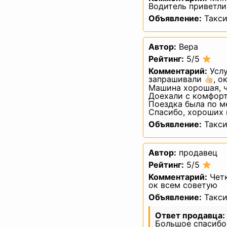
по у
Водитель приветл
5.7. Хранение персона
Объявление:
Такси
персональных данных, н
срок хранения персона
которого, выгодоприоб
Автор:
Вера
данных. Обрабат
по достижении целей о
Рейтинг:
5/5
е
Комментарий:
Услу
запрашивали
, о
Машина хорошая, ч
Доехали с комфор
Цель обработкии
Поездка была по м
Спасибо, хороших
Объявление:
Такси
Федеральный закон «
Автор:
продавец
Рейтинг:
5/5
Комментарий:
Четк
ок всем советую
Объявление:
Такси
7.1. Обработка персон
Ответ продавца:
7.2. Обработка перс
Большое спасибо
международным договор