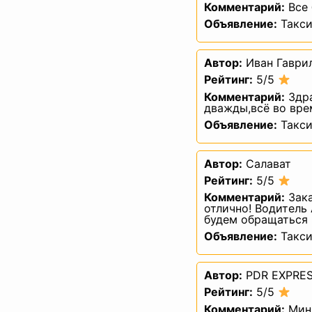
Комментарий:
Все 
в судебном порядке 
Объявление:
Такси
— на осущес
— п
Автор:
Иван Гаври
— сообщать Оператор
Рейтинг:
5/5
4.3. Лица, передавшие О
персональных данн
Комментарий:
Здра
дважды,всё во врем
Объявление:
Такси
5.1. Обработка пер
Автор:
Салават
5.2. Обработка пе
определенных и законны
Рейтинг:
5/5
Комментарий:
Зака
5.3. Не допускается
отлично! Водитель
которы
будем обращаться 
5.4. Обработке подлеж
Объявление:
Такси
5.5. Содержание и объе
обработки. Не допуск
Автор:
PDR EXPRES
5.6. При обработке
Рейтинг:
5/5
их достаточность, а 
персональных данных. 
Комментарий:
Мини